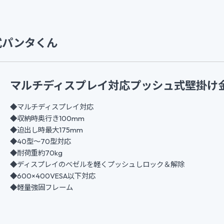
ュ式パンタくん
マルチディスプレイ対応プッシュ式壁掛け
◆マルチディスプレイ対応
◆収納時奥行き100mm
◆迫出し時最大175mm
◆40型～70型対応
◆耐荷重約70kg
◆ディスプレイのベゼルを軽くプッシュしロック＆解除
◆600×400VESA以下対応
◆軽量強固フレーム