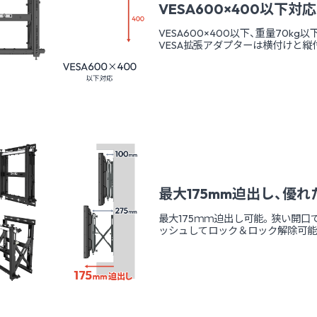
VESA600×400以下対応
VESA600×400以下、重量70k
VESA拡張アダプターは横付けと縦
最大175mm迫出し、優
最大175ｍｍ迫出し可能。狭い開
ッシュしてロック＆ロック解除可能