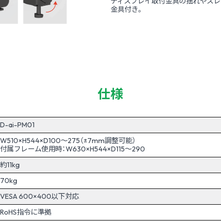
ディスプレイ取付金具の揺れやズレ
金具付き。
仕様
D-ai-PM01
W510×H544×D100～275（±7mm調整可能）
付属フレーム使用時：W630×H544×D115～290
約11kg
70kg
VESA 600×400以下対応
RoHS指令に準拠