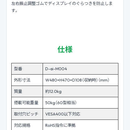
左右振止調整ゴムでディスプレイのぐらつきを防止しま
す。
仕様
型番
D-ai-M004
外形寸法
W480×H470×D108（収納時）（mm）
質量
約12.0kg
搭載可能重量
50kg（60型相当）
取付穴ピッチ
VESA400以下対応
対応規格
RoHS指令に準拠